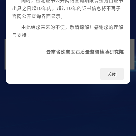
同时，检测证书公开网络查询期限调整为自证书
常见问题
出具之日起10年内，超过10年的证书信息将不再于
官网公开查询界面显示。
由此给您带来的不便，敬请谅解！感谢您的理解
与支持。
Copyright © 2012 云南省珠宝玉石质量监督检验研究院 版权所有
滇ICP备05005442号
服务电话：0871-63166319 监督电话：0871-63126983 检验电话：0871-63197204
云南省珠宝玉石质量监督检验研究院
地址：云南·昆明市盘龙区东风东路汇都国际D幢11、12楼 联系邮
箱:ynzbs2008@163.com
滇公网安备 53010302000685号
关闭